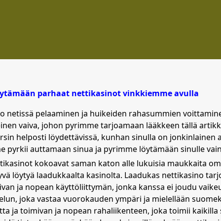
öytämään parhaat nettikasinot vinkkiemme avulla
o netissä pelaaminen ja huikeiden rahasummien voittaminen
leinen vaiva, johon pyrimme tarjoamaan lääkkeen tällä artikke
rsin helposti löydettävissä, kunhan sinulla on jonkinlainen a
e pyrkii auttamaan sinua ja pyrimme löytämään sinulle vain 
tikasinot kokoavat saman katon alle lukuisia maukkaita om
hyvä löytyä laadukkaalta kasinolta. Laadukas nettikasino tarj
ivan ja nopean käyttöliittymän, jonka kanssa ei joudu vaikeu
elun, joka vastaa vuorokauden ympäri ja mielellään suomek
ta ja toimivan ja nopean rahaliikenteen, joka toimii kaikilla