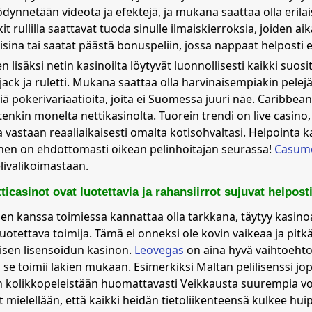
dynnetään videota ja efektejä, ja mukana saattaa olla erilai
t rullilla saattavat tuoda sinulle ilmaiskierroksia, joiden 
sina tai saatat päästä bonuspeliin, jossa nappaat helposti e
n lisäksi netin kasinoilta löytyvät luonnollisesti kaikki suo
jack ja ruletti. Mukana saattaa olla harvinaisempiakin pelej
viä pokerivariaatioita, joita ei Suomessa juuri näe. Caribbe
itenkin monelta nettikasinolta. Tuorein trendi on live casin
ia vastaan reaaliaikaisesti omalta kotisohvaltasi. Helpoint
inen on ehdottomasti oikean pelinhoitajan seurassa!
Casum
livalikoimastaan.
ticasinot ovat luotettavia ja rahansiirrot sujuvat helpost
en kanssa toimiessa kannattaa olla tarkkana, täytyy kasinoa 
otettava toimija. Tämä ei onneksi ole kovin vaikeaa ja pitkälle
sen lisensoidun kasinon.
Leovegas
on aina hyvä vaihtoehto.
 se toimii lakien mukaan. Esimerkiksi Maltan pelilisenssi jo
olikkopeleistään huomattavasti Veikkausta suurempia voit
 mielellään, että kaikki heidän tietoliikenteensä kulkee hui