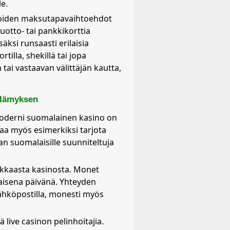
e.
inoiden maksutapavaihtoehdot
luotto- tai pankkikorttia
äksi runsaasti erilaisia
tilla, shekillä tai jopa
 tai vastaavan välittäjän kautta,
ielämyksen
Moderni suomalainen kasino on
aa myös esimerkiksi tarjota
an suomalaisille suunniteltuja
ukkaasta kasinosta. Monet
kaisena päivänä. Yhteyden
 sähköpostilla, monesti myös
ä live casinon pelinhoitajia.