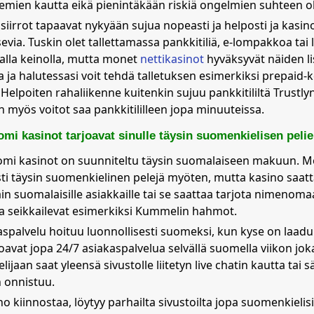
emien kautta eikä pienintäkään riskiä ongelmien suhteen ol
iirrot tapaavat nykyään sujua nopeasti ja helposti ja kas
evia. Tuskin olet tallettamassa pankkitiliä, e-lompakkoa tai 
a keinolla, mutta monet
nettikasinot
hyväksyvät näiden lis
 ja halutessasi voit tehdä talletuksen esimerkiksi prepaid-kor
. Helpoiten rahaliikenne kuitenkin sujuu pankkitililtä Trustlyn
n myös voitot saa pankkitililleen jopa minuuteissa.
omi kasinot tarjoavat sinulle täysin suomenkielisen pel
omi kasinot on suunniteltu täysin suomalaiseen makuun. 
sti täysin suomenkielinen pelejä myöten, mutta kasino saatt
in suomalaisille asiakkaille tai se saattaa tarjota nimenoma
ssa seikkailevat esimerkiksi Kummelin hahmot.
spalvelu hoituu luonnollisesti suomeksi, kun kyse on laad
joavat jopa 24/7 asiakaspalvelua selvällä suomella viikon jo
lijaan saat yleensä sivustolle liitetyn live chatin kautta tai
 onnistuu.
ino kiinnostaa, löytyy parhailta sivustoilta jopa suomenkielisi