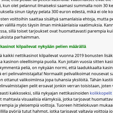
esi, kun olet pelannut ilmaiseksi saamasi summalla noin 30 ke
ksella sinun täytyy pelata 300 euron edestä, mikä ei ole k
osten voittoihin saattaa sisältyä samanlaisia ehtoja, mutta p
aan välillä myös täysin ilman minkäänlaisia vaatimuksia. Ka
sa, sillä toiset tarjoukset ovat huomattavasti parempia kuin
uksista parhaimman.
ikasinot kilpailevat nykyään pelien määrällä
 kaikki nettikasinot kilpailevat vuonna 2019 bonusten lisäk
a kasinon oleellisimpia puolia. Kun joitain vuosia sitten kas
mmentä peliä, on nykyään normi, että laadukkaalta kasino
eri pelinvalmistajalta! Normaalit pelivalikoimat nousevat sa
on ottanut valikoimiinsa jopa tuhansia yksilöitä. Tähän kast
elinvalmistajien pelit eroavat jonkin verran toisistaan, joten 
easti kakkoseksi, sillä nykyajan nettikasinoiden
kolikkopelit
t mahtavia visuaalisia elämyksiä, jotka tarjoavat huomatta
rempia ja yleisempiä voittoja. Tuoreen hittielokuvan mukaa
llilla pyöriä tutut hahmot, jotka tarjoavat valtavia voittoja jop