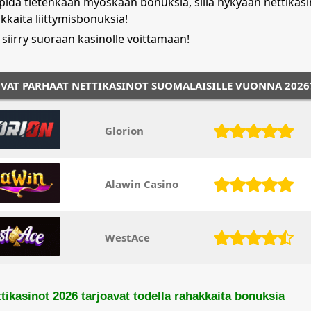
pidä tietenkään myöskään bonuksia, sillä nykyään nettikasino
kkaita liittymisbonuksia!
i siirry suoraan kasinolle voittamaan!
VAT PARHAAT NETTIKASINOT SUOMALAISILLE VUONNA 2026
Glorion
Alawin Casino
WestAce
tikasinot 2026 tarjoavat todella rahakkaita bonuksia