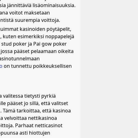
sia jännittäviä lisäominaisuuksia.
aikana voitot maksetaan
ntistä suurempia voittoja.
situimmat kasinoiden pöytäpelit,
ä, kuten esimerkiksi noppapelejä
an stud poker ja Pai gow poker
o, jossa pääset pelaamaan oikeita
a kasinotunnelmaan
o
on tunnettu poikkeuksellisen
i
valitessa tietysti pyrkiä
 pääset jo sillä, että valitset
 Tämä tarkoittaa, että kasinoa
pa velvoittaa nettikasinoa
toja. Parhaat netticasinot
ppuunsa asti hiottujen